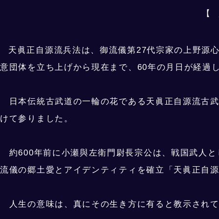
【 
天眞正自源流兵法は、御流儀第27代宗家の上野源
意団体を立ち上げから現在まで、60年の月日が経過
日本伝統古武道の一輪の花である天眞正自源流古武
けて参りました。
約600年前に小瀬與左衛門尉長宗公は、戦国武人と
流儀の郷土愛とアイデンティティを確立「天眞正自
人生の意味は、真にその生き方に有ると教示され