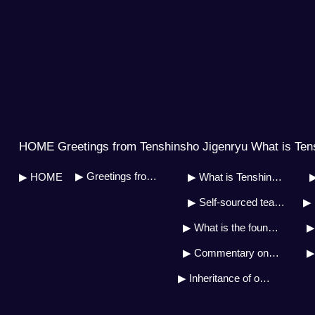
HOME Greetings from Tenshinsho Jigenryu What is Ten
▶ Greetings from Soh Master
▶ HOME
▶ What is Tenshinsho Jigenryu?
▶
▶ Self-sourced teaching system
▶ 
▶ What is the founder&#39;s doctrine?
▶ Commentary on the military art biography
▶ Inheritance of own source