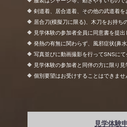
🔶 服装はジャージ等、動きやすいものでお
🔶 剣道着、居合道着、その他の武道着をお
🔶 居合刀(模擬刀に限る)、木刀をお持ちの
🔶 見学体験の参加者全員に同意書を提出し
🔶 発熱の有無に関わらず、風邪症状(鼻水、
🔶 写真並びに動画撮影を行ってSNSにて公
🔶 見学体験の参加者と同伴の方に限り見
🔶 個別要望はお受けすることはできません
見学体験