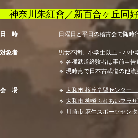
神奈川朱紅會／新百合ヶ丘同
日 時
日曜日と平日の稽古会で随時行
対象者
男女不問、小学生以上・
小中
🔹 各種武道経験者は事前申告して
🔹 現時点で日本古武道の他流派門人の
会 場
🔹
大和市 桜丘学習セン
🔹
大和市 柳橋ふれあいプ
🔹
川崎市 麻生スポーツセン