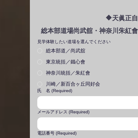
🔶天眞正
総本部道場尚武舘・神奈川朱紅
見学体験したい道場を選んでください
総本部道／尚武舘
東京統括／鐵心會
神奈川統括／朱紅會
川崎／新百合ヶ丘同好会
氏 名
(Required)
メールアドレス
(Required)
電話番号
(Required)