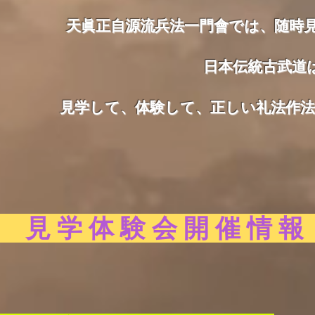
天眞正自源流兵法一門會では、随時
日本伝統古武道
見学して、体験して、正しい礼法作法
見学体験会開催情報