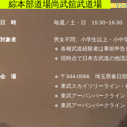
綜本部道場尚武舘武道場
リン
日 時
毎週／土・日 15:30~16:
対象者
男女不問、小学生以上・
小中
🔹 各種武道経験者は事前申告して
🔹 現時点で日本古武道の他流派門人の
会 場
🔹 〒344-0066 埼玉県春日部市
🔹 東武スカイツリーライン・春日部
🔹 東武アーバンパークライン・八木
🔹 東武アーバンパークライン・豊春