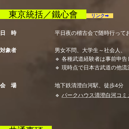
東京統括／鐵心會
リンク➡
日 時
平日夜の稽古会で随時行ってお
対象者
男女不問、大学生～社会人、
🔹 各種武道経験者は事前申告して
🔹 現時点で日本古武道の他流派門人の
会 場
地下鉄清澄白河駅、徒歩4分
🔹
パークハウス清澄白河