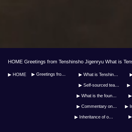
HOME Greetings from Tenshinsho Jigenryu What is Ten
▶ Greetings from Soh Master
▶ HOME
▶ What is Tenshinsho Jigenryu?
▶
▶ Self-sourced teaching system
▶ 
▶ What is the founder&#39;s doctrine?
▶ Commentary on the military art biography
▶ Inheritance of own source